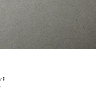
en?
.